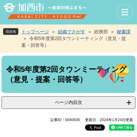
ペ
メ
ー
ニ
ジ
ュ
の
ー
先
を
トップページ
組織でさがす
総務部
秘書課
現在地
>
>
>
頭
飛
令和5年度第2回タウンミーティング（意見・提
>
で
ば
案・回答等）
す
し
。
て
本
本
文
文
令和5年度第2回タウンミーティング
へ
（意見・提案・回答等）
ページ内目次
記事ID：0040930
更新日：2024年1月24日更新