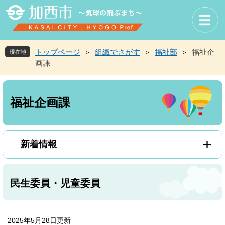
ペ
メ
ー
ニ
ジ
ュ
の
ー
先
を
トップページ
組織でさがす
福祉部
福祉企
現在地
>
>
>
頭
飛
画課
で
ば
す
し
本
。
て
文
本
福祉企画課
文
へ
新着情報
民生委員・児童委員
2025年5月28日更新