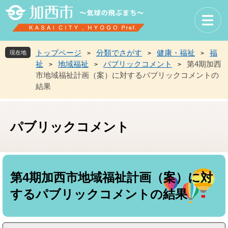
ペ
メ
ー
ニ
ジ
ュ
の
ー
先
を
トップページ
分類でさがす
健康・福祉
福
現在地
>
>
>
頭
飛
祉
地域福祉
パブリックコメント
第4期加西
>
>
>
で
ば
市地域福祉計画（案）に対するパブリックコメントの
す
し
結果
。
て
本
文
へ
パブリックコメント
本
文
第4期加西市地域福祉計画（案）に対
するパブリックコメントの結果