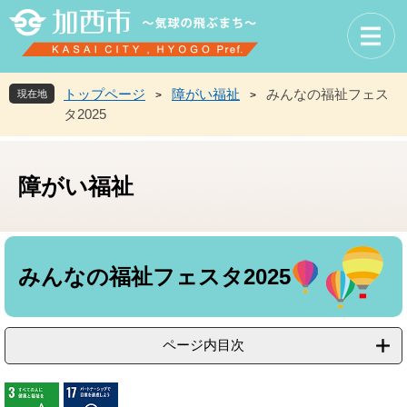
ペ
メ
ー
ニ
ジ
ュ
の
ー
先
を
トップページ
障がい福祉
みんなの福祉フェス
現在地
>
>
頭
飛
タ2025
で
ば
す
し
。
て
障がい福祉
本
文
へ
本
文
みんなの福祉フェスタ2025
ページ内目次