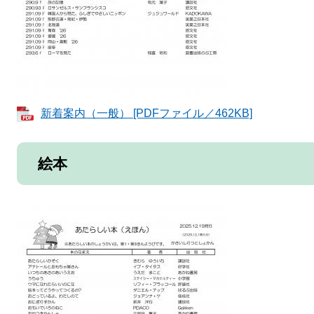
新着案内（一般） [PDFファイル／462KB]
絵本