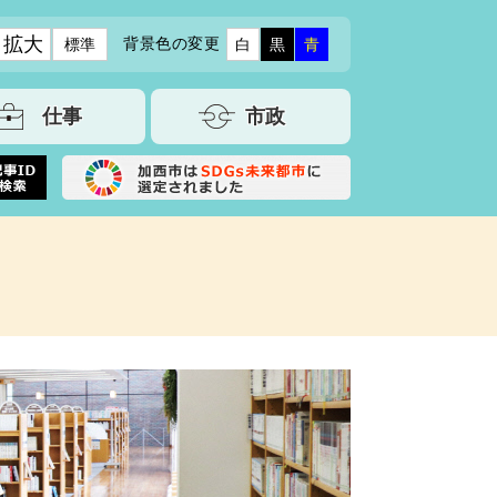
拡大
背景色の変更
標準
白
黒
青
仕事
市政