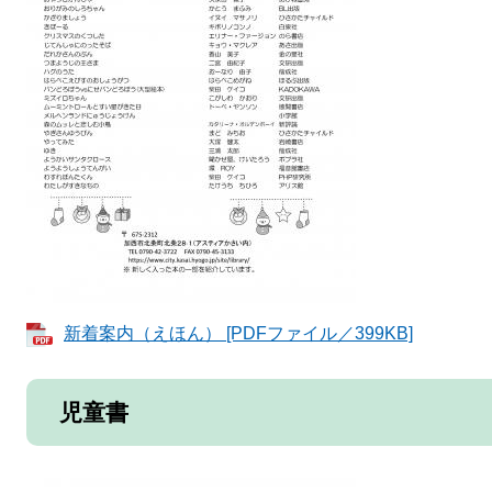
新着案内（えほん） [PDFファイル／399KB]
児童書