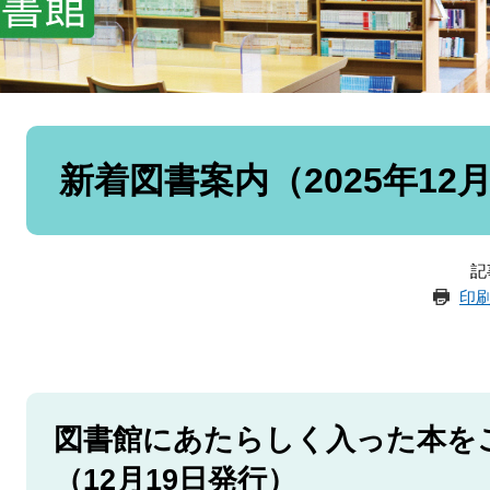
本
文
新着図書案内（2025年12
記
印
図書館にあたらしく入った本を
（12月19日発行）