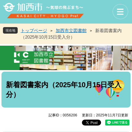
ペ
メ
ー
ニ
ジ
ュ
の
ー
先
を
トップページ
加西市立図書館
新着図書案内
現在地
>
>
頭
飛
（2025年10月15日受入分）
で
ば
す
し
。
て
本
文
へ
本
文
新着図書案内（2025年10月15日受入
分）
記事ID：0056206
更新日：2025年11月7日更新