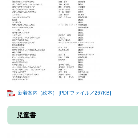
新着案内（絵本） [PDFファイル／267KB]
児童書