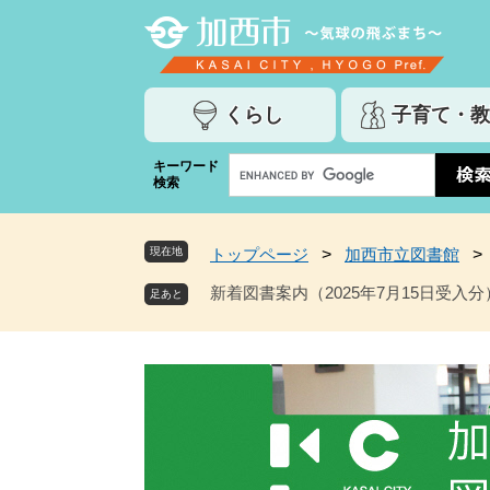
ペ
メ
ー
ニ
ジ
ュ
の
ー
くらし
子育て・教
先
を
頭
飛
G
キーワード
で
ば
検索
o
す
し
o
。
て
g
本
現在地
トップページ
>
加西市立図書館
>
l
文
e
新着図書案内（2025年7月15日受入分
へ
カ
ス
タ
ム
検
索