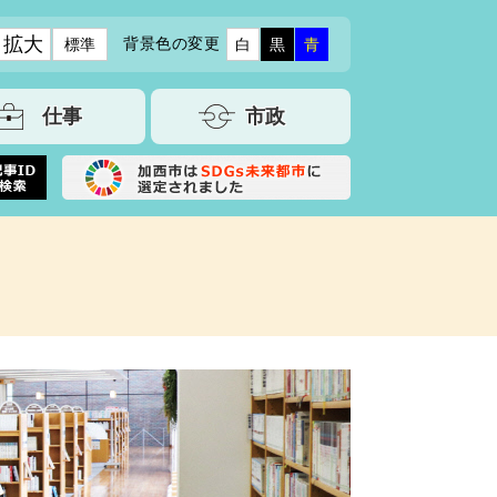
拡大
背景色の変更
標準
白
黒
青
仕事
市政