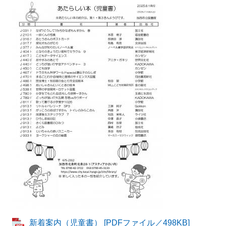
新着案内（児童書） [PDFファイル／498KB]