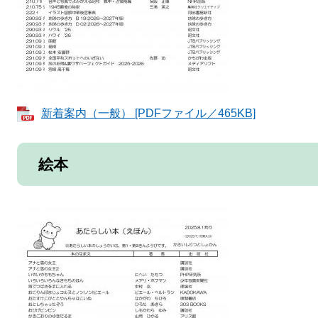
新着案内（一般） [PDFファイル／465KB]
絵本