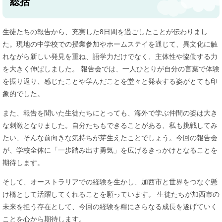
総括
​​生徒たちの報告から、充実した8日間を過ごしたことが伝わりまし
た。現地の中学校での授業参加やホームステイを通じて、異文化に触
れながら新しい発見を重ね、語学力だけでなく、主体性や協働する力
を大きく伸ばしました。 報告会では、一人ひとりが自分の言葉で体験
を振り返り、感じたことや学んだことを堂々と発表する姿がとても印
象的でした。
また、報告を聞いた生徒たちにとっても、海外で学ぶ仲間の姿は大き
な刺激となりました。自分たちもできることがある、私も挑戦してみ
たい、そんな前向きな気持ちが芽生えたことでしょう。今回の報告会
が、学校全体に「一歩踏み出す勇気」を広げるきっかけとなることを
期待します。
そして、オーストラリアでの経験を生かし、加西市と世界をつなぐ懸
け橋として活躍してくれることを願っています。 生徒たちが加西市の
未来を担う存在として、今回の経験を糧にさらなる成長を遂げていく
ことを心から期待します。