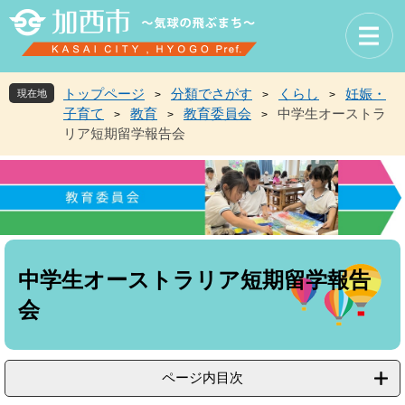
ペ
メ
ー
ニ
ジ
ュ
の
ー
先
を
トップページ
分類でさがす
くらし
妊娠・
現在地
>
>
>
頭
飛
子育て
教育
教育委員会
中学生オーストラ
>
>
>
で
ば
リア短期留学報告会
す
し
。
て
本
文
へ
本
文
中学生オーストラリア短期留学報告
会
ページ内目次