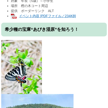
対象 年長（5歳）～小学生
場所 樫の木コート周辺
提供 ボーダーリンク ALT
イベント内容 [PDFファイル／234KB]
希少種の宝庫“あびき湿原”を知ろう！