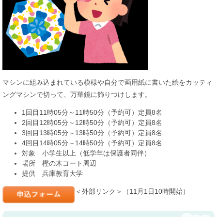
マシンに組み込まれている模様や自分で画用紙に書いた絵をカッティ
ングマシンで切って、万華鏡に飾りつけします。
1回目11時05分～11時50分（予約可）定員8名
2回目12時05分～12時50分（予約可）定員8名
3回目13時05分～13時50分（予約可）定員8名
4回目14時05分～14時50分（予約可）定員8名
対象 小学生以上（低学年は保護者同伴）
場所 樫の木コート周辺
提供 兵庫教育大学
＜外部リンク＞
​（11月1日10時開始）