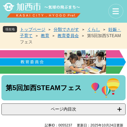
ペ
メ
ー
ニ
ジ
ュ
の
ー
先
を
トップページ
分類でさがす
くらし
妊娠・
現在地
>
>
>
頭
飛
子育て
教育
教育委員会
第5回加西STEAM
>
>
>
で
ば
フェス
す
し
。
て
本
文
へ
本
文
第5回加西STEAMフェス
ページ内目次
記事ID：0055237
更新日：2025年10月24日更新