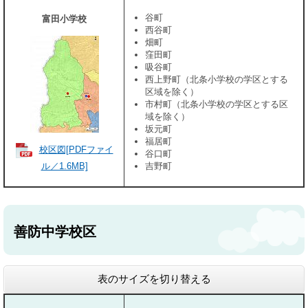
谷町
富田小学校
西谷町
畑町
窪田町
吸谷町
西上野町（北条小学校の学区とする
区域を除く）
市村町（北条小学校の学区とする区
域を除く）
坂元町
福居町
校区図[PDFファイ
谷口町
ル／1.6MB]
吉野町
善防中学校区
表のサイズを切り替える