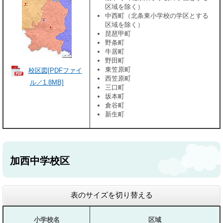
区域を除く）
中西町（北条東小学校の学区とする
区域を除く）
琵琶甲町
野条町
牛居町
野田町
東笠原町
校区図[PDFファイ
西笠原町
ル／1.8MB]
三口町
坂本町
倉谷町
新生町
加西中学校区
表のサイズを切り替える
小学校名
区域