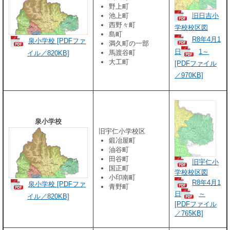
野上町
旧日吉小
池上町
西野々町
学校校区図
島町
R8年4月1
泉小学校 [PDFファ
満久町の一部
日
1～
馬渡谷町
イル／820KB]
大工町
[PDFファイル
／970KB]
泉小学校
旧宇仁小学校区
鍛冶屋町
油谷町
田谷町
旧宇仁小
国正町
学校校区図
小印南町
R8年4月1
泉小学校 [PDFファ
青野町
日
～
イル／820KB]
[PDFファイル
／765KB]