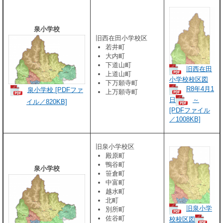
泉小学校
旧西在田小学校区
若井町
大内町
下道山町
旧西在田
上道山町
小学校校区図
下万願寺町
R8年4月1
泉小学校 [PDFファ
上万願寺町
日
～
イル／820KB]
[PDFファイル
／1008KB]
旧泉小学校区
殿原町
鴨谷町
泉小学校
笹倉町
中富町
越水町
北町
旧泉小学
別所町
佐谷町
校校区図