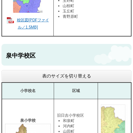
玉野町
山枝町
玉丘町
青野原町
校区図[PDFファイ
ル／1.5MB]
泉中学校区
表のサイズを切り替える
小学校名
区域
旧日吉小学校区
泉小学校
和泉町
河内町
山田町