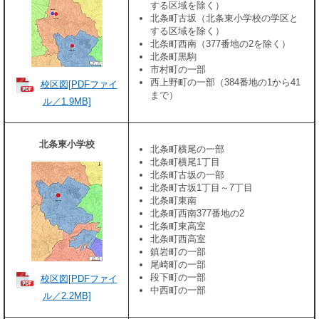
する区域を除く）
北条町古坂（北条東小学校の学区と
する区域を除く）
北条町西南（377番地の2を除く）
北条町黒駒
市村町の一部
西上野町の一部（384番地の1から41
校区図[PDFファイ
まで）
ル／1.9MB]
北条東小学校
北条町横尾の一部
北条町横尾1丁目
北条町古坂の一部
北条町古坂1丁目～7丁目
北条町東南
北条町西南377番地の2
北条町東高室
北条町西高室
鎮岩町の一部
尾崎町の一部
段下町の一部
校区図[PDFファイ
中西町の一部
ル／2.2MB]