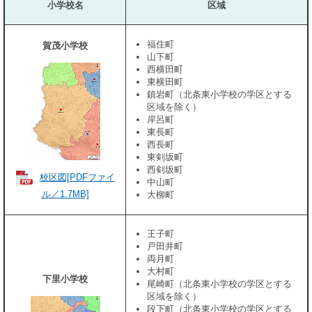
小学校名
区域
福住町
賀茂小学校
山下町
西横田町
東横田町
鎮岩町（北条東小学校の学区とする
区域を除く）
岸呂町
東長町
西長町
東剣坂町
西剣坂町
校区図[PDFファイ
中山町
ル／1.7MB]
大柳町
王子町
戸田井町
両月町
大村町
下里小学校
尾崎町（北条東小学校の学区とする
区域を除く）
段下町（北条東小学校の学区とする