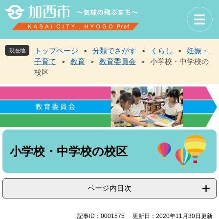
ペ
メ
ー
ニ
ジ
ュ
の
ー
先
を
トップページ
分類でさがす
くらし
妊娠・
現在地
>
>
>
頭
飛
子育て
教育
教育委員会
小学校・中学校の
>
>
>
で
ば
校区
す
し
。
て
本
文
へ
本
文
小学校・中学校の校区
ページ内目次
記事ID：0001575
更新日：2020年11月30日更新