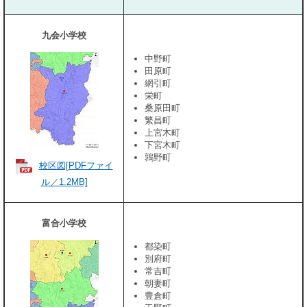
九会小学校
中野町
田原町
網引町
栄町
桑原田町
繁昌町
上宮木町
下宮木町
鶉野町
校区図[PDFファイ
ル／1.2MB]
富合小学校
都染町
別府町
常吉町
朝妻町
豊倉町