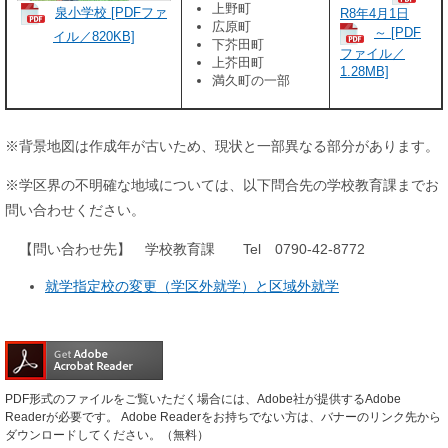
上野町
泉小学校 [PDFファ
R8年4月1日
広原町
～ [PDF
イル／820KB]
下芥田町
ファイル／
上芥田町
1.28MB]
満久町の一部
※背景地図は作成年が古いため、現状と一部異なる部分があります。
※学区界の不明確な地域については、以下問合先の学校教育課までお
問い合わせください。
【問い合わせ先】 学校教育課 Tel 0790-42-8772
就学指定校の変更（学区外就学）と区域外就学
PDF形式のファイルをご覧いただく場合には、Adobe社が提供するAdobe
Readerが必要です。
Adobe Readerをお持ちでない方は、バナーのリンク先から
ダウンロードしてください。（無料）