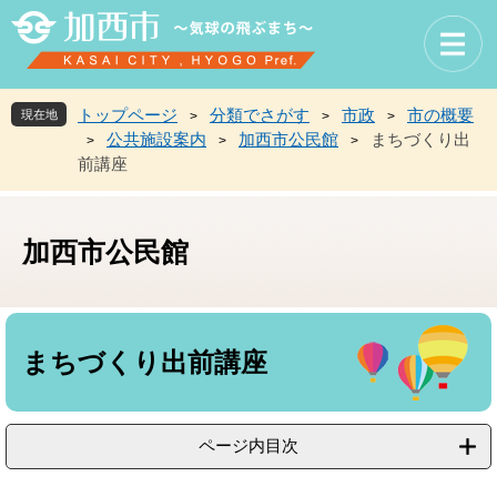
ペ
メ
ー
ニ
ジ
ュ
の
ー
先
を
トップページ
分類でさがす
市政
市の概要
現在地
>
>
>
頭
飛
公共施設案内
加西市公民館
まちづくり出
>
>
>
で
ば
前講座
す
し
。
て
本
文
加西市公民館
へ
本
文
まちづくり出前講座
ページ内目次