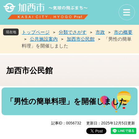
ペ
メ
ー
ニ
ジ
ュ
の
ー
先
を
トップページ
分類でさがす
市政
市の概要
現在地
>
>
>
頭
飛
公共施設案内
加西市公民館
「男性の簡単
>
>
>
で
ば
料理」を開催しました
す
し
。
て
本
文
加西市公民館
へ
本
文
「男性の簡単料理」を開催しました
記事ID：0056732
更新日：2025年12月5日更新