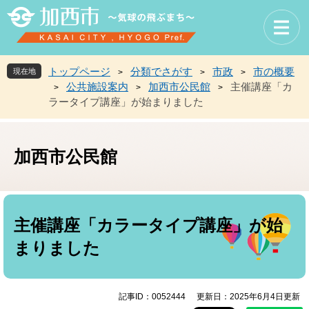
ペ
メ
ー
ニ
ジ
ュ
の
ー
先
を
トップページ
分類でさがす
市政
市の概要
現在地
>
>
>
頭
飛
公共施設案内
加西市公民館
主催講座「カ
>
>
>
で
ば
ラータイプ講座」が始まりました
す
し
。
て
本
文
加西市公民館
へ
本
文
主催講座「カラータイプ講座」が始
まりました
記事ID：0052444
更新日：2025年6月4日更新