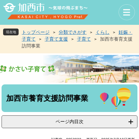
ペ
メ
ー
ニ
ジ
ュ
の
ー
先
を
トップページ
分類でさがす
くらし
妊娠・
現在地
>
>
>
頭
飛
子育て
子育て支援
子育て
加西市養育支援
>
>
>
で
ば
訪問事業
す
し
。
て
本
文
へ
本
文
加西市養育支援訪問事業
ページ内目次