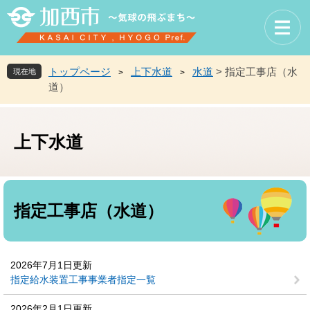
ペ
メ
ー
ニ
ジ
ュ
の
ー
先
を
トップページ
上下水道
水道
>
指定工事店（水
現在地
>
>
頭
飛
道）
で
ば
す
し
。
て
上下水道
本
文
へ
本
文
指定工事店（水道）
2026年7月1日更新
指定給水装置工事事業者指定一覧
2026年2月1日更新