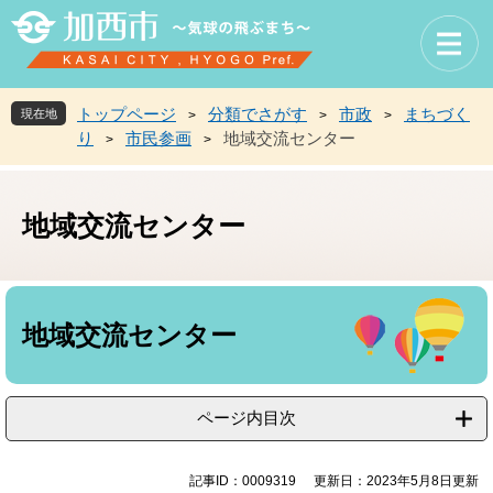
ペ
メ
ー
ニ
ジ
ュ
の
ー
先
を
トップページ
分類でさがす
市政
まちづく
現在地
>
>
>
頭
飛
り
市民参画
地域交流センター
>
>
で
ば
す
し
。
て
地域交流センター
本
文
へ
本
文
地域交流センター
ページ内目次
記事ID：0009319
更新日：2023年5月8日更新