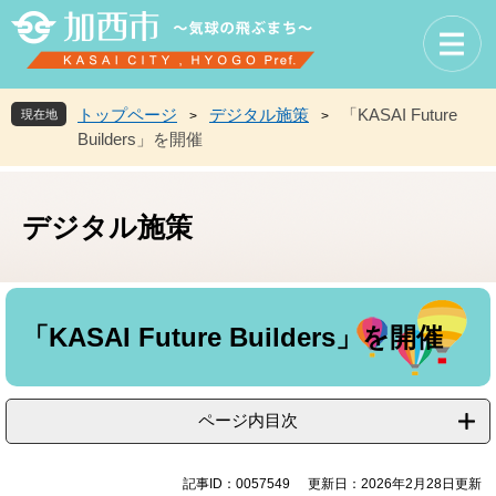
ペ
メ
ー
ニ
ジ
ュ
の
ー
先
を
トップページ
デジタル施策
「KASAI Future
現在地
>
>
頭
飛
Builders」を開催
で
ば
す
し
。
て
デジタル施策
本
文
へ
本
文
「KASAI Future Builders」を開催
ページ内目次
記事ID：0057549
更新日：2026年2月28日更新