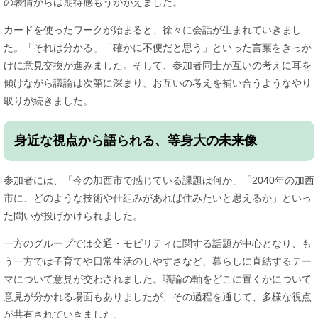
の表情からは期待感もうかがえました。
カードを使ったワークが始まると、徐々に会話が生まれていきまし
た。「それは分かる」「確かに不便だと思う」といった言葉をきっか
けに意見交換が進みました。そして、参加者同士が互いの考えに耳を
傾けながら議論は次第に深まり、お互いの考えを補い合うようなやり
取りが続きました。
身近な視点から語られる、等身大の未来像
参加者には、「今の加西市で感じている課題は何か」「2040年の加西
市に、どのような技術や仕組みがあれば住みたいと思えるか」といっ
た問いが投げかけられました。
一方のグループでは交通・モビリティに関する話題が中心となり、も
う一方では子育てや日常生活のしやすさなど、暮らしに直結するテー
マについて意見が交わされました。議論の軸をどこに置くかについて
意見が分かれる場面もありましたが、その過程を通じて、多様な視点
が共有されていきました。