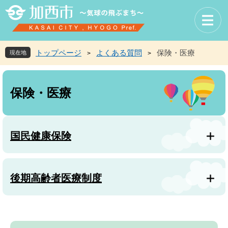
ペ
メ
ー
ニ
ジ
ュ
の
ー
先
を
トップページ
よくある質問
保険・医療
現在地
>
>
頭
飛
で
ば
本
す
し
文
保険・医療
。
て
本
文
へ
国民健康保険
後期高齢者医療制度