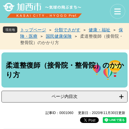
ペ
メ
ー
ニ
ジ
ュ
の
ー
先
を
トップページ
分類でさがす
健康・福祉
保
現在地
>
>
>
頭
飛
険・医療
国民健康保険
柔道整復師（接骨院・
>
>
で
ば
整骨院）のかかり方
す
し
。
て
本
本
文
文
柔道整復師（接骨院・整骨院）のかか
へ
り方
ページ内目次
記事ID：0001060
更新日：2020年11月30日更新