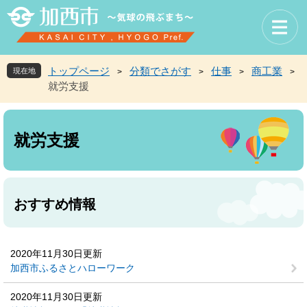
ペ
メ
ー
ニ
ジ
ュ
の
ー
先
を
トップページ
分類でさがす
仕事
商工業
現在地
>
>
>
>
頭
飛
就労支援
で
ば
す
し
本
。
て
文
本
就労支援
文
へ
おすすめ情報
2020年11月30日更新
加西市ふるさとハローワーク
2020年11月30日更新