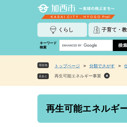
ペ
メ
ー
ニ
ジ
ュ
の
ー
くらし
子育て・教
先
を
頭
飛
G
キーワード
で
ば
検索
o
す
し
o
。
て
g
本
現在地
トップページ
>
分類でさがす
>
l
文
e
再生可能エネルギー事業
へ
カ
ス
タ
ム
本
検
文
再生可能エネルギ
索