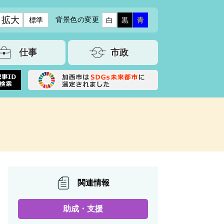
拡大
背景色の変更
標準
白
黒
青
仕事
市政
関連情報
助成・支援