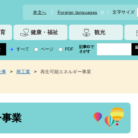
文字サイズ
本文へ
Foreign languages
育
健康・福祉
観光
記事IDで
すべて
ページ
PDF
さがす
仕事
>
商工業
>
再生可能エネルギー事業
ー事業