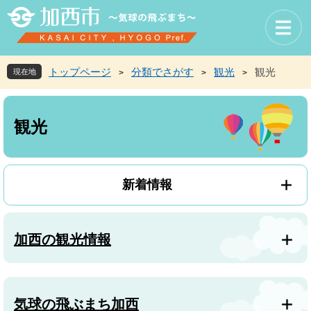
ペ
メ
ー
ニ
ジ
ュ
の
ー
先
を
トップページ
分類でさがす
観光
観光
現在地
>
>
>
頭
飛
で
ば
本
す
し
文
観光
。
て
本
文
へ
新着情報
加西の観光情報
気球の飛ぶまち加西