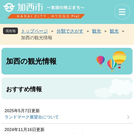
ペ
メ
ー
ニ
ジ
ュ
の
ー
先
を
トップページ
分類でさがす
観光
観光
現在地
>
>
>
>
頭
飛
加西の観光情報
で
ば
す
し
本
。
て
文
本
加西の観光情報
文
へ
おすすめ情報
2025年5月7日更新
ランドマーク展望台について
2024年11月16日更新