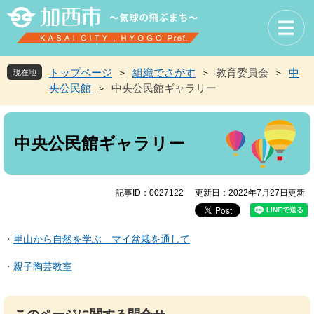
ペ
メ
ー
ニ
ジ
ュ
の
ー
先
を
トップページ
組織でさがす
教育委員会
中
現在地
>
>
>
頭
飛
央公民館
中央公民館ギャラリー
>
で
ば
す
し
本
。
て
文
本
中央公民館ギャラリー
文
へ
記事ID：0027122
更新日：2022年7月27日更新
・
里山から自然を学ぶ マイ盆栽を通して
・
親子陶芸教室