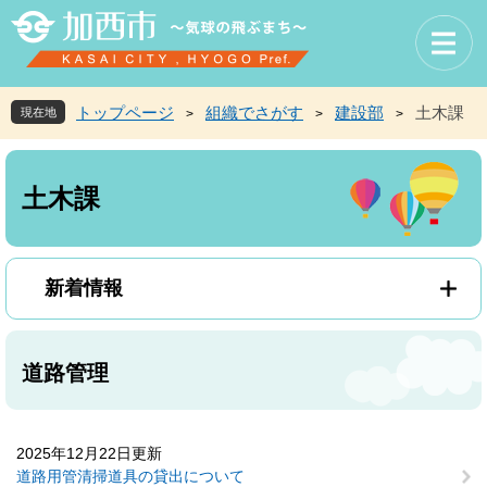
ペ
メ
ー
ニ
ジ
ュ
の
ー
先
を
トップページ
組織でさがす
建設部
土木課
現在地
>
>
>
頭
飛
で
ば
本
す
し
文
土木課
。
て
本
文
へ
新着情報
道路管理
2025年12月22日更新
道路用管清掃道具の貸出について