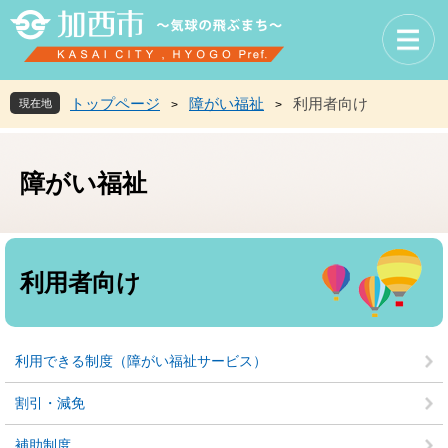
ペ
メ
ー
ニ
ジ
ュ
の
ー
先
を
トップページ
障がい福祉
利用者向け
現在地
>
>
頭
飛
で
ば
す
し
障がい福祉
。
て
本
文
へ
本
文
利用者向け
利用できる制度（障がい福祉サービス）
割引・減免
補助制度