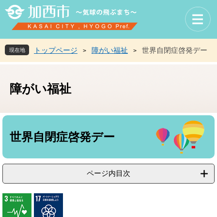
ペ
メ
ー
ニ
ジ
ュ
の
ー
先
を
トップページ
障がい福祉
世界自閉症啓発デー
現在地
>
>
頭
飛
で
ば
す
し
障がい福祉
。
て
本
文
へ
本
文
世界自閉症啓発デー
ページ内目次