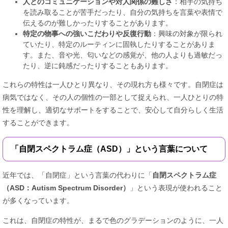
人とのコミュニケーションや対人関係の難しさ
：相手の気持ち
を読み取ることが苦手だったり、自分の気持ちを言葉や表情で
伝えるのが難しかったりすることがあります。
特定の物事への強いこだわりや反復行動
：興味の対象が限られ
ていたり、特定のルーティンに固執したりすることがありま
す。また、音や光、匂いなどの感覚が、他の人よりも過敏だっ
たり、逆に鈍感だったりすることもあります。
これらの特性は一人ひとり異なり、その現れ方も様々です。自閉症は
病気ではなく、その人の個性の一部として捉えられ、一人ひとりの特
性を理解し、適切なサポートをすることで、安心して自分らしく生活
することができます。
「自閉スペクトラム症（ASD）」という言葉について
近年では、「自閉症」という言葉の代わりに「
自閉スペクトラム症
（ASD：Autism Spectrum Disorder）
」という表現が使われること
が多くなっています。
これは、自閉症の特性が、まるで色のグラデーションのように、一人