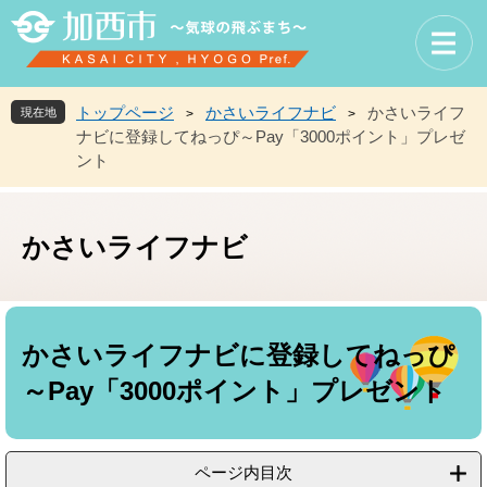
ペ
メ
ー
ニ
ジ
ュ
の
ー
先
を
トップページ
かさいライフナビ
かさいライフ
現在地
>
>
頭
飛
ナビに登録してねっぴ～Pay「3000ポイント」プレゼ
で
ば
ント
す
し
。
て
本
文
かさいライフナビ
へ
本
文
かさいライフナビに登録してねっぴ
～Pay「3000ポイント」プレゼント
ページ内目次