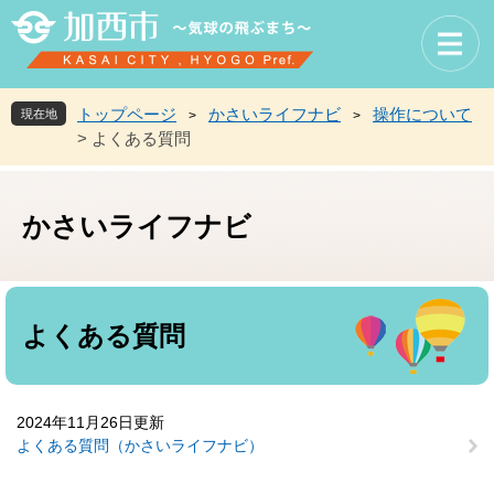
ペ
メ
ー
ニ
ジ
ュ
の
ー
先
を
トップページ
かさいライフナビ
操作について
現在地
>
>
頭
飛
>
よくある質問
で
ば
す
し
。
て
かさいライフナビ
本
文
へ
本
文
よくある質問
2024年11月26日更新
よくある質問（かさいライフナビ）