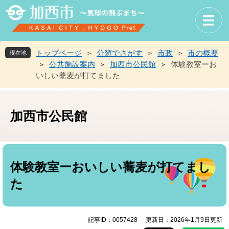
ペ
メ
ー
ニ
ジ
ュ
の
ー
先
を
トップページ
分類でさがす
市政
市の概要
現在地
>
>
>
頭
飛
公共施設案内
加西市公民館
体験教室ーお
>
>
>
で
ば
いしい蕎麦が打てました
す
し
。
て
本
文
加西市公民館
へ
本
文
体験教室ーおいしい蕎麦が打てまし
た
記事ID：0057428
更新日：2026年1月9日更新