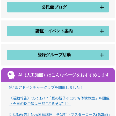
公民館ブログ
講座・イベント案内
登録グループ活動
AI（人工知能）は
こんなページをおすすめします
第4回アドベンチャークラブを開催しました！
《活動報告》"わくわく"「夏の親子そば打ち体験教室」を開催
〈今日の晩ご飯は当然 "ざるそば"！〉
〖活動報告〗New連続講座「そば打ちマスターコース(第2回)」