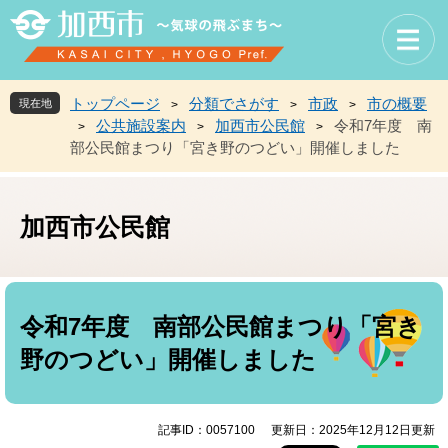
ペ
メ
ー
ニ
ジ
ュ
の
ー
先
を
トップページ
分類でさがす
市政
市の概要
現在地
>
>
>
頭
飛
公共施設案内
加西市公民館
令和7年度 南
>
>
>
で
ば
部公民館まつり「宮き野のつどい」開催しました
す
し
。
て
本
文
加西市公民館
へ
本
文
令和7年度 南部公民館まつり「宮き
野のつどい」開催しました
記事ID：0057100
更新日：2025年12月12日更新