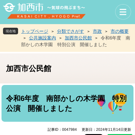
ペ
メ
ー
ニ
ジ
ュ
の
ー
先
を
トップページ
分類でさがす
市政
市の概要
現在地
>
>
>
頭
飛
公共施設案内
加西市公民館
令和6年度 南
>
>
>
で
ば
部かしの木学園 特別公演 開催しました
す
し
。
て
本
文
加西市公民館
へ
本
文
令和6年度 南部かしの木学園 特別
公演 開催しました
記事ID：0047984
更新日：2024年11月14日更新