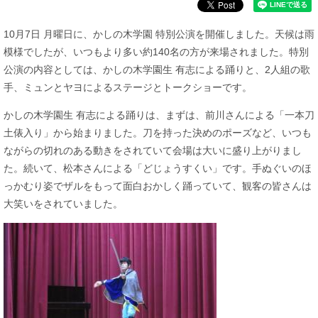
10月7日 月曜日に、かしの木学園 特別公演を開催しました。天候は雨
模様でしたが、いつもより多い約140名の方が来場されました。特別
公演の内容としては、かしの木学園生 有志による踊りと、2人組の歌
手、ミュンとヤヨによるステージとトークショーです。
かしの木学園生 有志による踊りは、まずは、前川さんによる「一本刀
土俵入り」から始まりました。刀を持った決めのポーズなど、いつも
ながらの切れのある動きをされていて会場は大いに盛り上がりまし
た。続いて、松本さんによる「どじょうすくい」です。手ぬぐいのほ
っかむり姿でザルをもって面白おかしく踊っていて、観客の皆さんは
大笑いをされていました。