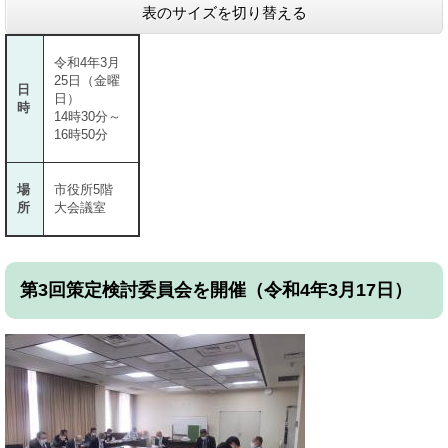
表のサイズを切り替える
令和4年3月
25日（金曜
日
日）
時
14時30分～
16時50分
場
市役所5階
所
大会議室
第3回策定検討委員会を開催（令和4年3月17日）