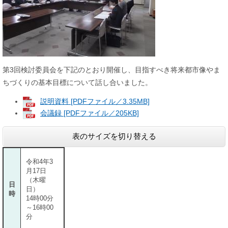
第3回検討委員会を下記のとおり開催し、目指すべき将来都市像やま
ちづくりの基本目標について話し合いました。
説明資料 [PDFファイル／3.35MB]
会議録 [PDFファイル／205KB]
表のサイズを切り替える
令和4年3
月17日
（木曜
日
日）
時
14時00分
～16時00
分