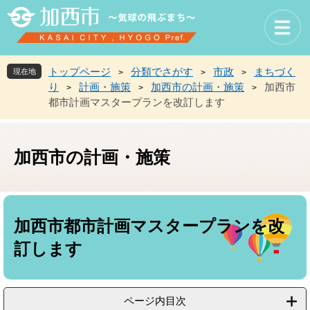
ペ
メ
ー
ニ
ジ
ュ
の
ー
先
を
トップページ
分類でさがす
市政
まちづく
現在地
>
>
>
頭
飛
り
計画・施策
加西市の計画・施策
加西市
>
>
>
で
ば
都市計画マスタープランを改訂します
す
し
。
て
本
文
加西市の計画・施策
へ
本
文
加西市都市計画マスタープランを改
訂します
ページ内目次