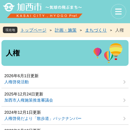
ペ
メ
ー
ニ
ジ
ュ
の
ー
先
を
トップページ
計画・施策
まちづくり
人権
現在地
>
>
>
頭
飛
で
ば
本
す
し
文
人権
。
て
本
文
へ
2026年6月1日更新
人権啓発活動
2025年12月24日更新
加西市人権施策推進審議会
2024年12月1日更新
人権啓発だより「散歩道」バックナンバー