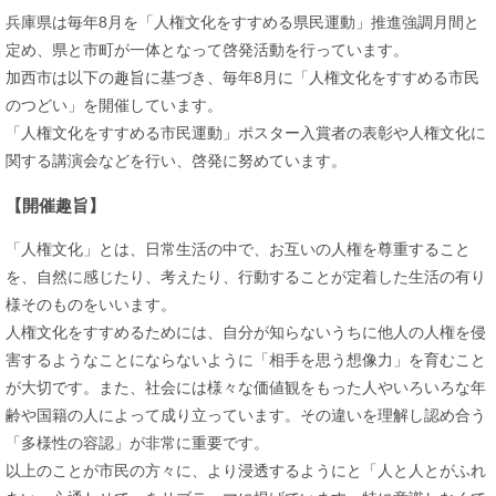
兵庫県は毎年8月を「人権文化をすすめる県民運動」推進強調月間と
定め、県と市町が一体となって啓発活動を行っています。
加西市は以下の趣旨に基づき、毎年8月に「人権文化をすすめる市民
のつどい」を開催しています。
「人権文化をすすめる市民運動」ポスター入賞者の表彰や人権文化に
関する講演会などを行い、啓発に努めています。
【開催趣旨】
「人権文化」とは、日常生活の中で、お互いの人権を尊重すること
を、自然に感じたり、考えたり、行動することが定着した生活の有り
様そのものをいいます。
人権文化をすすめるためには、自分が知らないうちに他人の人権を侵
害するようなことにならないように「相手を思う想像力」を育むこと
が大切です。また、社会には様々な価値観をもった人やいろいろな年
齢や国籍の人によって成り立っています。その違いを理解し認め合う
「多様性の容認」が非常に重要です。
以上のことが市民の方々に、より浸透するようにと「人と人とがふれ