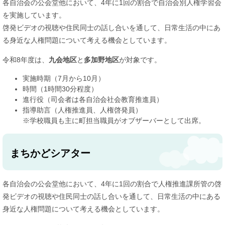
各自治会の公会堂他において、4年に1回の割合で自治会別人権学習会
を実施しています。
啓発ビデオの視聴や住民同士の話し合いを通して、日常生活の中にあ
る身近な人権問題について考える機会としています。
令和8年度は、
九会地区
と
多加野地区
が対象です。
実施時期（7月から10月）
時間（1時間30分程度）
進行役（司会者は各自治会社会教育推進員）
指導助言（人権推進員、人権啓発員）
※学校職員も主に町担当職員がオブザーバーとして出席。
まちかどシアター
各自治会の公会堂他において、4年に1回の割合で人権推進課所管の啓
発ビデオの視聴や住民同士の話し合いを通して、日常生活の中にある
身近な人権問題について考える機会としています。