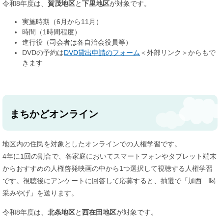
令和8年度は、
賀茂地区
と
下里地区
が対象です。
実施時期（6月から11月）
時間（1時間程度）
進行役（司会者は各自治会役員等）
DVDの予約は
DVD貸出申請のフォーム
＜外部リンク＞
からもで
きます
まちかどオンライン
地区内の住民を対象としたオンラインでの人権学習です。
4年に1回の割合で、各家庭においてスマートフォンやタブレット端末
からおすすめの人権啓発映画の中から1つ選択して視聴する人権学習
です。視聴後にアンケートに回答して応募すると、抽選で「加西 喝
采みやげ」を送ります。
令和8年度は、
北条地区
と
西在田地区
が対象です。