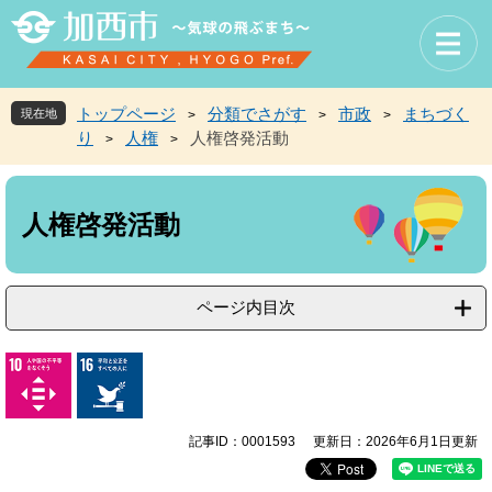
ペ
メ
ー
ニ
ジ
ュ
の
ー
先
を
トップページ
分類でさがす
市政
まちづく
現在地
>
>
>
頭
飛
り
人権
人権啓発活動
>
>
で
ば
す
し
本
。
て
文
本
人権啓発活動
文
へ
ページ内目次
記事ID：0001593
更新日：2026年6月1日更新