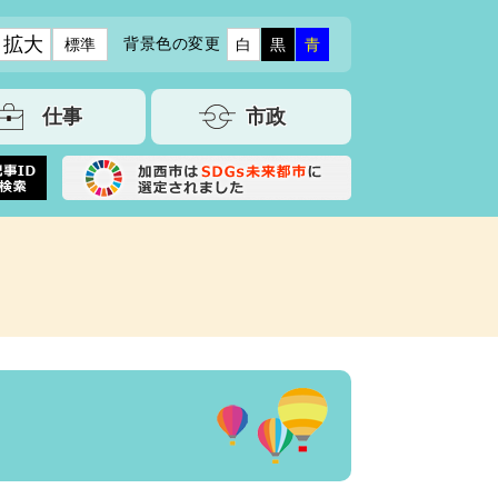
拡大
背景色の変更
標準
白
黒
青
仕事
市政