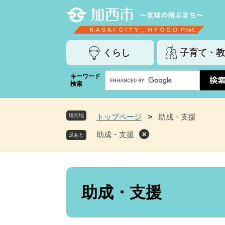
ペ
メ
ー
ニ
ジ
ュ
の
ー
くらし
子育て・教
先
を
頭
飛
G
キーワード
で
ば
検索
o
す
し
o
。
て
g
本
現在地
トップページ
>
助成・支援
l
文
e
助成・支援
へ
カ
ス
タ
ム
本
検
文
助成・支援
索