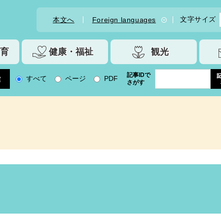
文字サイズ
本文へ
Foreign languages
育
健康・福祉
観光
記事IDで
すべて
ページ
PDF
さがす