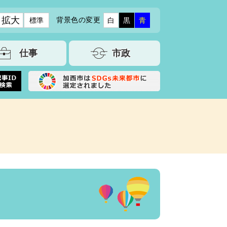
拡大
背景色の変更
標準
白
黒
青
仕事
市政