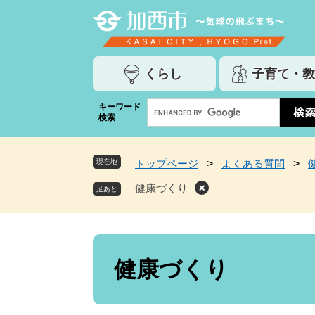
ペ
メ
ー
ニ
ジ
ュ
の
ー
くらし
子育て・教
先
を
頭
飛
G
キーワード
で
ば
検索
o
す
し
o
。
て
g
本
現在地
トップページ
>
よくある質問
>
l
文
e
健康づくり
へ
カ
ス
タ
ム
本
検
文
健康づくり
索