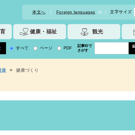
文字サイズ
本文へ
Foreign languages
育
健康・福祉
観光
記事IDで
すべて
ページ
PDF
さがす
健康
>
健康づくり