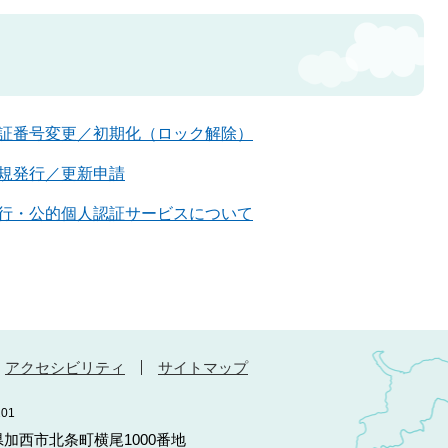
証番号変更／初期化（ロック解除）
規発行／更新申請
行・公的個人認証サービスについて
アクセシビリティ
サイトマップ
01
庫県加西市北条町横尾1000番地