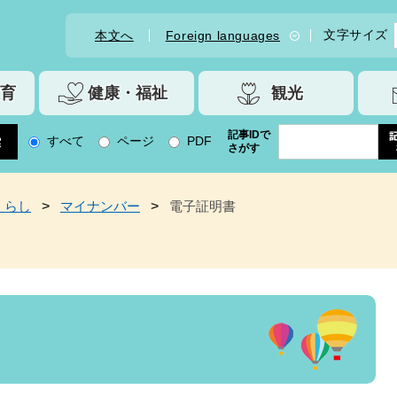
文字サイズ
本文へ
Foreign languages
育
健康・福祉
観光
記事IDで
すべて
ページ
PDF
さがす
くらし
>
マイナンバー
>
電子証明書