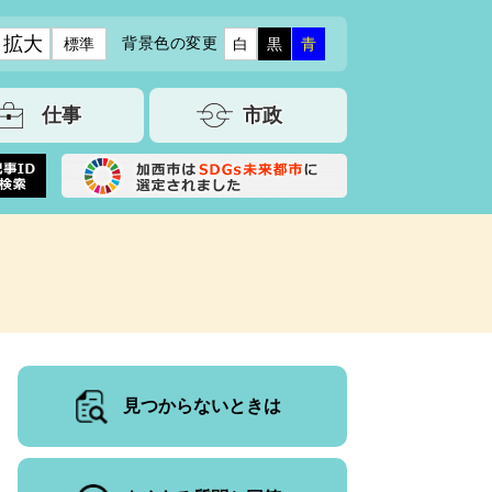
拡大
背景色の変更
標準
白
黒
青
仕事
市政
見つからないときは