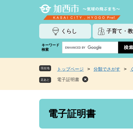
ペ
メ
ー
ニ
ジ
ュ
の
ー
くらし
子育て・教
先
を
頭
飛
G
キーワード
で
ば
検索
o
す
し
o
。
て
g
本
現在地
トップページ
>
分類でさがす
>
l
文
e
電子証明書
へ
カ
ス
タ
ム
本
検
文
電子証明書
索