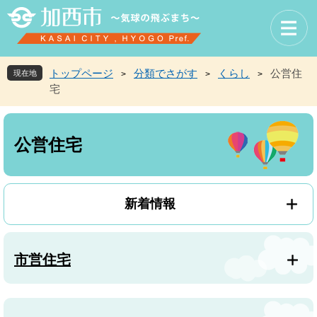
ペ
メ
ー
ニ
ジ
ュ
の
ー
先
を
トップページ
分類でさがす
くらし
公営住
現在地
>
>
>
頭
飛
宅
で
ば
す
し
本
。
て
文
本
公営住宅
文
へ
新着情報
市営住宅