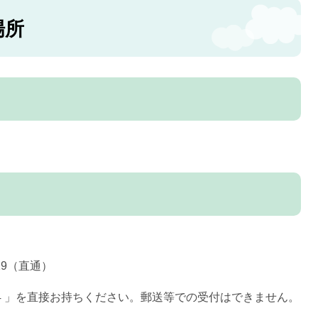
場所
719（直通）
 4 」を直接お持ちください。郵送等での受付はできません。