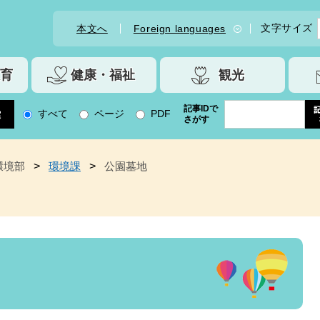
文字サイズ
本文へ
Foreign languages
育
健康・福祉
観光
記事IDで
すべて
ページ
PDF
さがす
環境部
>
環境課
>
公園墓地