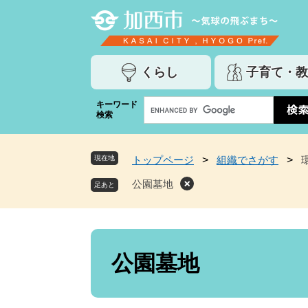
ペ
メ
ー
ニ
ジ
ュ
の
ー
くらし
子育て・教
先
を
頭
飛
G
キーワード
で
ば
検索
o
す
し
o
。
て
g
本
現在地
トップページ
>
組織でさがす
>
l
文
e
公園墓地
へ
カ
ス
タ
ム
本
検
文
公園墓地
索