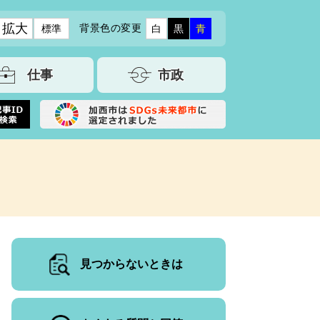
拡大
背景色の変更
標準
白
黒
青
仕事
市政
見つからないときは