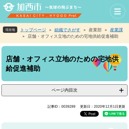
ペ
メ
ー
ニ
ジ
ュ
の
ー
先
を
トップページ
組織でさがす
産業部
産業課
現在地
>
>
>
頭
飛
店舗・オフィス立地のための宅地供給促進補助
>
で
ば
す
し
本
。
て
文
本
店舗・オフィス立地のための宅地供
文
給促進補助
へ
ページ内目次
記事ID：0039289
更新日：2020年12月1日更新