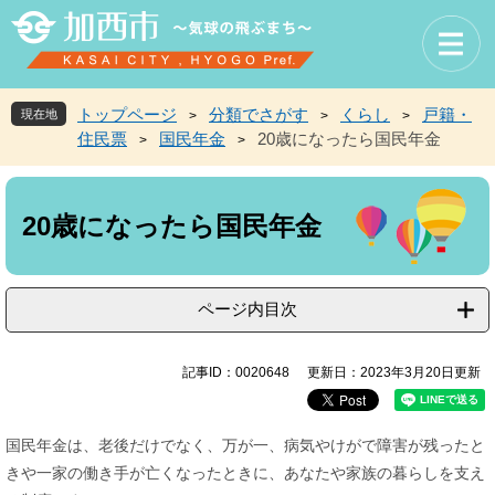
ペ
メ
ー
ニ
ジ
ュ
の
ー
先
を
トップページ
分類でさがす
くらし
戸籍・
現在地
>
>
>
頭
飛
住民票
国民年金
20歳になったら国民年金
>
>
で
ば
す
し
本
。
て
文
本
20歳になったら国民年金
文
へ
ページ内目次
記事ID：0020648
更新日：2023年3月20日更新
国民年金は、老後だけでなく、万が一、病気やけがで障害が残ったと
きや一家の働き手が亡くなったときに、あなたや家族の暮らしを支え