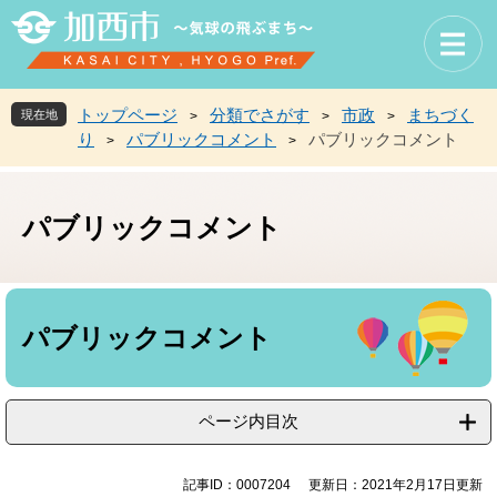
ペ
メ
ー
ニ
ジ
ュ
の
ー
先
を
トップページ
分類でさがす
市政
まちづく
現在地
>
>
>
頭
飛
り
パブリックコメント
パブリックコメント
>
>
で
ば
す
し
。
て
パブリックコメント
本
文
へ
本
文
パブリックコメント
ページ内目次
記事ID：0007204
更新日：2021年2月17日更新