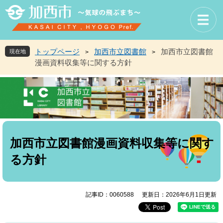
ペ
メ
ー
ニ
ジ
ュ
の
ー
先
を
トップページ
加西市立図書館
加西市立図書館
現在地
>
>
頭
飛
漫画資料収集等に関する方針
で
ば
す
し
。
て
本
文
へ
本
文
加西市立図書館漫画資料収集等に関す
る方針
記事ID：0060588
更新日：2026年6月1日更新