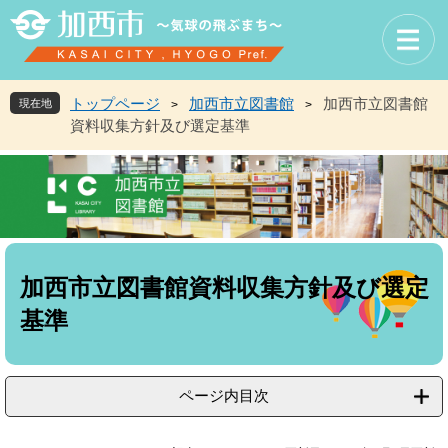
ペ
メ
ー
ニ
ジ
ュ
の
ー
先
を
トップページ
加西市立図書館
加西市立図書館
現在地
>
>
頭
飛
資料収集方針及び選定基準
で
ば
す
し
。
て
本
文
へ
本
文
加西市立図書館資料収集方針及び選定
基準
ページ内目次