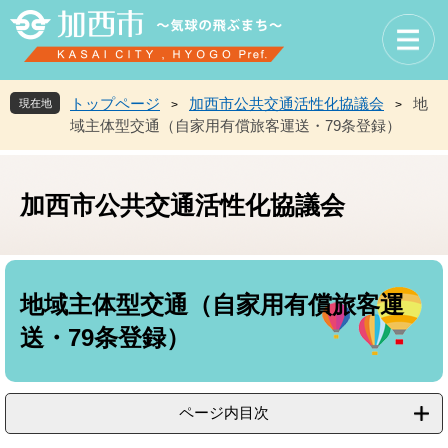
ペ
メ
ー
ニ
ジ
ュ
の
ー
先
を
トップページ
加西市公共交通活性化協議会
地
現在地
>
>
頭
飛
域主体型交通（自家用有償旅客運送・79条登録）
で
ば
す
し
。
て
加西市公共交通活性化協議会
本
文
へ
本
文
地域主体型交通（自家用有償旅客運
送・79条登録）
ページ内目次