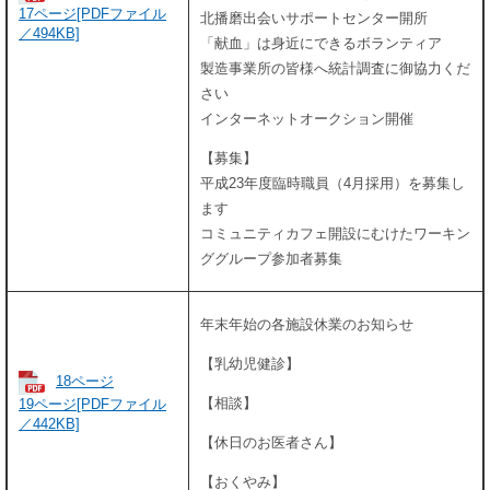
17ページ[PDFファイル
北播磨出会いサポートセンター開所
／494KB]
「献血」は身近にできるボランティア
製造事業所の皆様へ統計調査に御協力くだ
さい
インターネットオークション開催
【募集】
平成23年度臨時職員（4月採用）を募集し
ます
コミュニティカフェ開設にむけたワーキン
ググループ参加者募集
年末年始の各施設休業のお知らせ
【乳幼児健診】
18ページ
【相談】
19ページ[PDFファイル
／442KB]
【休日のお医者さん】
【おくやみ】