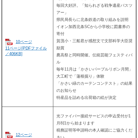
毎回大好評。「知られざる戦争遺産バスツ
アー」
県民局長らに北条鉄道の取り組みを説明
イオン加西北条SCから小学校に図書券の
寄付
賀茂小・三船君が感想文で文部科学大臣奨
10ページ
励賞
11ページ[PDFファイル
／406KB]
農高祭と同時開催。伝統芸能フェスティバ
ル
毎年11月は「かさいパープルリボン月間」
大工町で「蓮根掘り」体験
「かさい緑のカーテンコンテスト」の結果
のお知らせ
特産品を詰める出荷箱の絵が決定
光ファイバー接続サービスの申込受付が1
月8日から始まります
税務証明等申請時の本人確認にご協力くだ
12ページ
さい