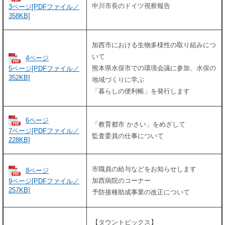
中川市長のドイツ視察報告
3ページ[PDFファイル／
358KB]
加西市における生物多様性の取り組みにつ
いて
4ページ
熊本県水俣市での環境会議に参加、水俣の
5ページ[PDFファイル／
352KB]
地域づくりに学ぶ
「暮らしの便利帳」を発行します
6ページ
「教育都市 かさい」をめざして
7ページ[PDFファイル／
監査委員の仕事について
228KB]
市職員の給与などをお知らせします
8ページ
加西病院のコーナー
9ページ[PDFファイル／
257KB]
予防接種助成事業の改正について
【タウントピックス】