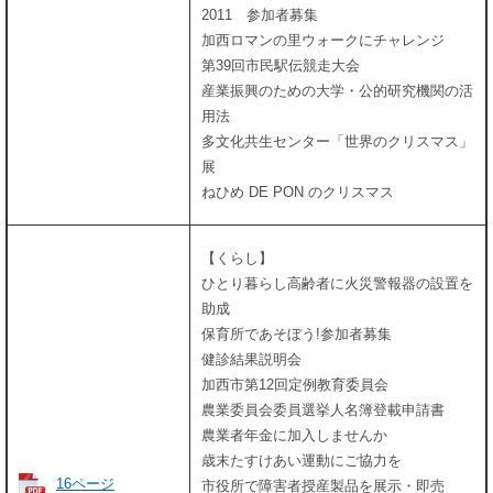
2011 参加者募集
加西ロマンの里ウォークにチャレンジ
第39回市民駅伝競走大会
産業振興のための大学・公的研究機関の活
用法
多文化共生センター「世界のクリスマス」
展
ねひめ DE PON のクリスマス
【くらし】
ひとり暮らし高齢者に火災警報器の設置を
助成
保育所であそぼう!参加者募集
健診結果説明会
加西市第12回定例教育委員会
農業委員会委員選挙人名簿登載申請書
農業者年金に加入しませんか
歳末たすけあい運動にご協力を
16ページ
市役所で障害者授産製品を展示・即売