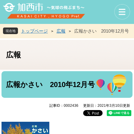
ペ
メ
ー
ニ
ジ
ュ
の
ー
先
を
トップページ
広報
広報かさい 2010年12月号
現在地
>
>
頭
飛
で
ば
す
し
広報
。
て
本
文
へ
本
文
広報かさい 2010年12月号
記事ID：0002436
更新日：2021年3月10日更新