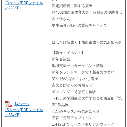
13ページ[PDFファイル
固定資産税に関する届出
／255KB]
第43回加西市体育大会 各種目の優勝者は
次の皆さん
更生保護活動への貢献をたたえて
はばたけ新成人！加西市成人式のお知らせ
【講座・イベント】
新年交歓会
地域交流センターイベント情報
新年をランドマークで！新春のつどい
第6回がんばれ！おやじ講座
市民会館からのお知らせ
チャレンジ！そば打ち体験
うれしの学園生涯大学学友会加西支部「第
14ページ
2回作品展」
15ページ[PDFファイル
ねひめキッズからのお知らせ
／564KB]
子育て元気アップイベント
1月17日 ひょうごメモリアルウォーク