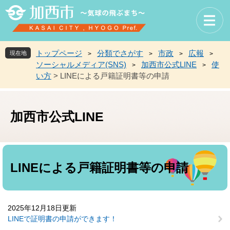
ペ
メ
ー
ニ
ジ
ュ
の
ー
先
を
トップページ
分類でさがす
市政
広報
現在地
>
>
>
>
頭
飛
ソーシャルメディア(SNS)
加西市公式LINE
使
>
>
で
ば
い方
>
LINEによる戸籍証明書等の申請
す
し
。
て
本
文
加西市公式LINE
へ
本
文
LINEによる戸籍証明書等の申請
2025年12月18日更新
LINEで証明書の申請ができます！