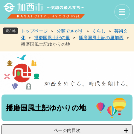
ペ
メ
ー
ニ
ジ
ュ
の
ー
先
を
トップページ
分類でさがす
くらし
芸術文
現在地
>
>
>
頭
飛
化
播磨国風土記の里
播磨国風土記の里加西
>
>
>
で
ば
播磨国風土記ゆかりの地
す
し
。
て
本
文
へ
本
文
播磨国風土記ゆかりの地
ページ内目次