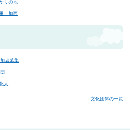
かりの地
里 加西
参加者募集
年団
化人
文化団体の一覧