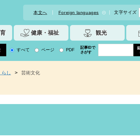
文字サイズ
本文へ
Foreign languages
育
健康・福祉
観光
記事IDで
すべて
ページ
PDF
さがす
くらし
>
芸術文化