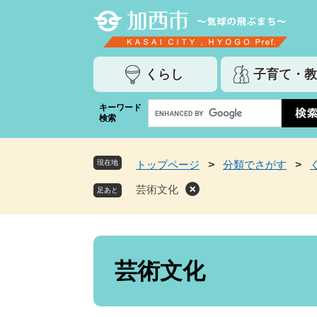
ペ
メ
ー
ニ
ジ
ュ
の
ー
くらし
子育て・教
先
を
頭
飛
G
キーワード
で
ば
検索
o
す
し
o
。
て
g
本
現在地
トップページ
>
分類でさがす
>
l
文
e
芸術文化
へ
カ
ス
タ
ム
本
検
文
芸術文化
索