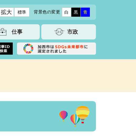
拡大
背景色の変更
標準
白
黒
青
仕事
市政